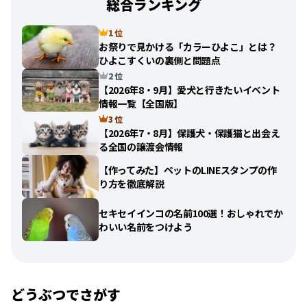
総合ランキング
1 位
お祭りで見かける「カラーひよこ」とは？
ひよこすくいの裏側と問題点
2 位
【2026年8・9月】愛犬と行きたいイベント
情報一覧【全国版】
3 位
【2026年7・8月】保護犬・保護猫と出会え
る全国の譲渡会情報
【作ってみた】ペットのLINEスタンプの作
り方を徹底解説
セキセイインコの名前100選！おしゃれでか
わいい名前をつけよう
どうぶつでさがす