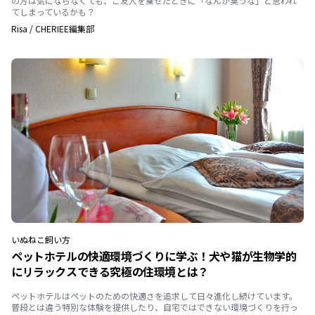
の方は気にならなくても、ご友人を乗せたときに「なんか臭うな」と思われ
てしまっているかも？
Risa
/
CHERIEE編集部
いぬ
ねこ
飼い方
ペットホテルの快適環境づくりに学ぶ！犬や猫が生物学的
にリラックスできる究極の住環境とは？
ペットホテルはペットのための快適さを追求して日々進化し続けています。
普段とは違う特別な体験を提供したり、自宅ではできない環境づくりを行っ