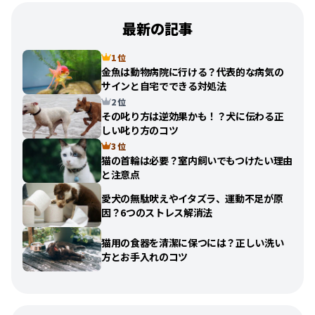
最新の記事
1 位
金魚は動物病院に行ける？代表的な病気の
サインと自宅でできる対処法
2 位
その叱り方は逆効果かも！？犬に伝わる正
しい叱り方のコツ
3 位
猫の首輪は必要？室内飼いでもつけたい理由
と注意点
愛犬の無駄吠えやイタズラ、運動不足が原
因？6つのストレス解消法
猫用の食器を清潔に保つには？正しい洗い
方とお手入れのコツ