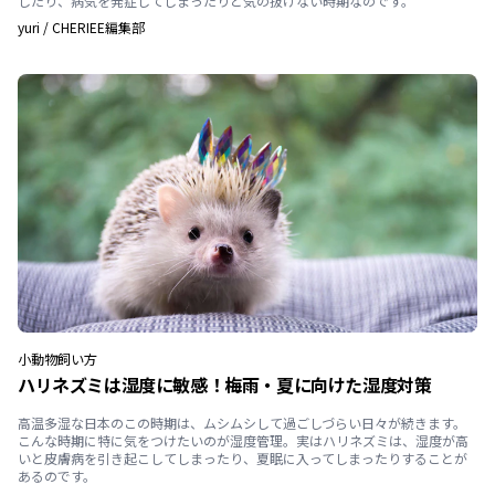
したり、病気を発症してしまったりと気の抜けない時期なのです。
yuri
/
CHERIEE編集部
小動物
飼い方
ハリネズミは湿度に敏感！梅雨・夏に向けた湿度対策
高温多湿な日本のこの時期は、ムシムシして過ごしづらい日々が続きます。
こんな時期に特に気をつけたいのが湿度管理。実はハリネズミは、湿度が高
いと皮膚病を引き起こしてしまったり、夏眠に入ってしまったりすることが
あるのです。