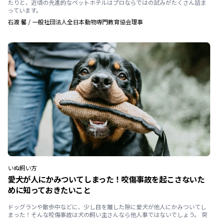
たりと、近頃の先進的なペットホテルはプロならではの試みがたくさん詰ま
っています。
石渡 馨
/
一般社団法人全日本動物専門教育協会理事
いぬ
飼い方
愛犬が人にかみついてしまった！咬傷事故を起こさないた
めに知っておきたいこと
ドッグランや散歩中などに、少し目を離した隙に愛犬が他人にかみついてし
まった！そんな咬傷事故は犬の飼い主さんなら他人事ではないでしょう。 突