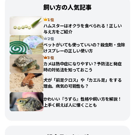
飼い方の人気記事
1 位
ハムスターはオクラを食べられる！正しい
与え方をご紹介
2 位
ペットがいても使っていいの？殺虫剤・虫除
けスプレーの正しい使い方
3 位
カメは熱中症になりやすい？予防法と発症
時の対処法を知っておこう
犬が「前足クロス」や「カエル足」をする
理由。病気の可能性も？
かわいい『うずら』性格や飼い方を解説！
上手く飼えば人に懐くことも