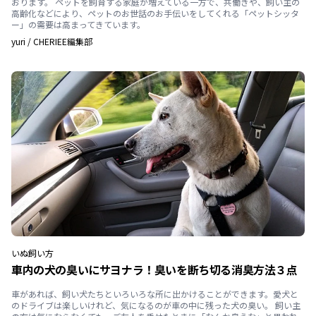
おります。 ペットを飼育する家庭が増えている一方で、共働きや、飼い主の
高齢化などにより、ペットのお世話のお手伝いをしてくれる「ペットシッタ
ー」の需要は高まってきています。
yuri
/
CHERIEE編集部
いぬ
飼い方
車内の犬の臭いにサヨナラ！臭いを断ち切る消臭方法３点
車があれば、飼い犬たちといろいろな所に出かけることができます。愛犬と
のドライブは楽しいけれど、気になるのが車の中に残った犬の臭い。 飼い主