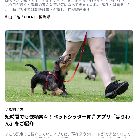
いう日が続くと愛猫の寒さ対策が気になってきますよね。 暖冬とは言え、3
月中旬ごろまでは朝晩は寒さが厳しい日が続きます。
和田 千智
/
CHERIEE編集部
いぬ
飼い方
短時間でも依頼楽々！ペットシッター仲介アプリ「ぱうわ
ん」をご紹介
※この記事でご紹介しているアプリは、現在ダウンロードができなくなって