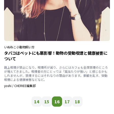
いぬ
ねこ
小動物
飼い方
タバコはペットにも悪影響！動物の受動喫煙と健康被害に
ついて
路上喫煙が禁止になり、喫煙所が減り、さらにはカフェも全席禁煙のところ
が増えてきました。喫煙者の方にとっては「風当たりが強い」と感じるかも
しれませんが、禁煙するにはそれなりの理由があります。景観を乱す、受動
喫煙による健康被害などなど。
yoshi
/
CHERIEE編集部
14
15
16
17
18