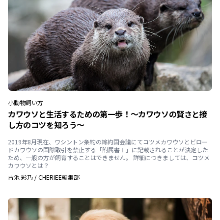
小動物
飼い方
カワウソと生活するための第一歩！〜カワウソの賢さと接
し方のコツを知ろう〜
2019年8月現在、ワシントン条約の締約国会議にてコツメカワウソとビロー
ドカワウソの国際取引を禁止する「附属書Ⅰ」に記載されることが決定した
ため、一般の方が飼育することはできません。 詳細につきましては、コツメ
カワウソとは？
古池 彩乃
/
CHERIEE編集部