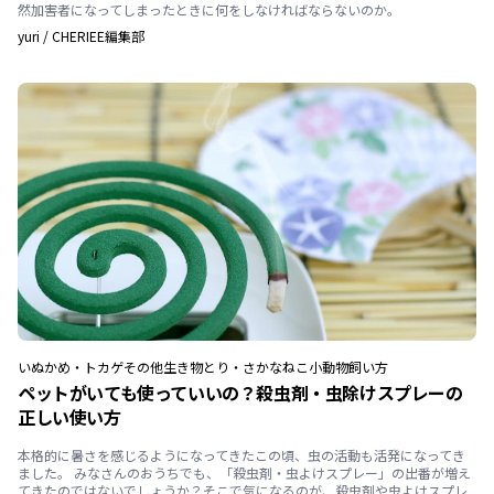
然加害者になってしまったときに何をしなければならないのか。
yuri
/
CHERIEE編集部
いぬ
かめ・トカゲ
その他生き物
とり・さかな
ねこ
小動物
飼い方
ペットがいても使っていいの？殺虫剤・虫除けスプレーの
正しい使い方
本格的に暑さを感じるようになってきたこの頃、虫の活動も活発になってき
ました。 みなさんのおうちでも、「殺虫剤・虫よけスプレー」の出番が増え
てきたのではないでしょうか？そこで気になるのが、殺虫剤や虫よけスプレ