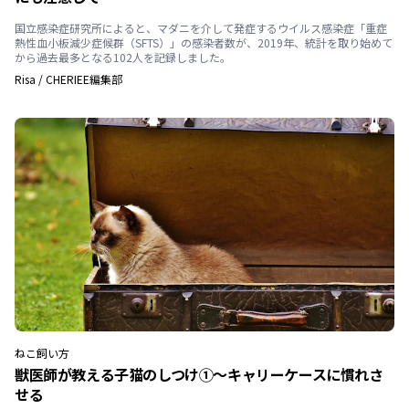
国立感染症研究所によると、マダニを介して発症するウイルス感染症「重症
熱性血小板減少症候群（SFTS）」の感染者数が、2019年、統計を取り始めて
から過去最多となる102人を記録しました。
Risa
/
CHERIEE編集部
ねこ
飼い方
獣医師が教える子猫のしつけ①〜キャリーケースに慣れさ
せる