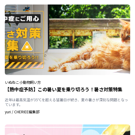
いぬ
ねこ
小動物
飼い方
【熱中症予防】この暑い夏を乗り切ろう！暑さ対策特集
近年は最高気温が35℃を超える猛暑日が続き、夏の暑さが深刻な問題となっ
ています。
yuri
/
CHERIEE編集部