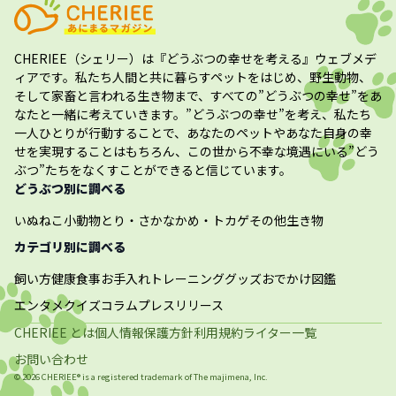
CHERIEE（シェリー）
は『どうぶつの幸せを考える』ウェブメデ
ィアです。私たち人間と共に暮らすペットをはじめ、野生動物、
そして家畜と言われる生き物まで、すべての”
どうぶつの幸せ
”をあ
なたと一緒に考えていきます。”
どうぶつの幸せ
”を考え、私たち
一人ひとりが行動することで、あなたのペットやあなた自身の幸
せを実現することはもちろん、この世から不幸な境遇にいる”どう
ぶつ”たちをなくすことができると信じています。
どうぶつ別に調べる
いぬ
ねこ
小動物
とり・さかな
かめ・トカゲ
その他生き物
カテゴリ別に調べる
飼い方
健康
食事
お手入れ
トレーニング
グッズ
おでかけ
図鑑
エンタメ
クイズ
コラム
プレスリリース
CHERIEE とは
個人情報保護方針
利用規約
ライター一覧
お問い合わせ
©
2026
CHERIEE® is a registered trademark of The
majimena, Inc.