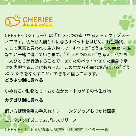
CHERIEE（シェリー）
は『どうぶつの幸せを考える』ウェブメデ
ィアです。私たち人間と共に暮らすペットをはじめ、野生動物、
そして家畜と言われる生き物まで、すべての”
どうぶつの幸せ
”をあ
なたと一緒に考えていきます。”
どうぶつの幸せ
”を考え、私たち
一人ひとりが行動することで、あなたのペットやあなた自身の幸
せを実現することはもちろん、この世から不幸な境遇にいる”どう
ぶつ”たちをなくすことができると信じています。
どうぶつ別に調べる
いぬ
ねこ
小動物
とり・さかな
かめ・トカゲ
その他生き物
カテゴリ別に調べる
飼い方
健康
食事
お手入れ
トレーニング
グッズ
おでかけ
図鑑
エンタメ
クイズ
コラム
プレスリリース
CHERIEE とは
個人情報保護方針
利用規約
ライター一覧