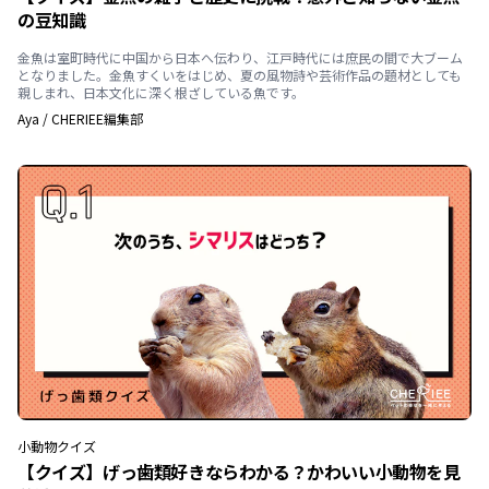
の豆知識
金魚は室町時代に中国から日本へ伝わり、江戸時代には庶民の間で大ブーム
となりました。金魚すくいをはじめ、夏の風物詩や芸術作品の題材としても
親しまれ、日本文化に深く根ざしている魚です。
Aya
/
CHERIEE編集部
小動物
クイズ
【クイズ】げっ歯類好きならわかる？かわいい小動物を見