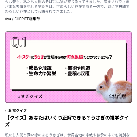
今も昔も、私たち人間のそばには猫が寄り添ってきました。気まぐれでさま
ざまな表情を見せる猫たちは、可愛らしい存在である一方で、時に不思議で
恐ろしい存在としても語られてきました。
Aya
/
CHERIEE編集部
小動物
クイズ
【クイズ】あなたはいくつ正解できる？うさぎの雑学クイ
ズ
私たち人間と深い縁のあるうさぎは、世界各地の宗教や伝承の中でも特別な