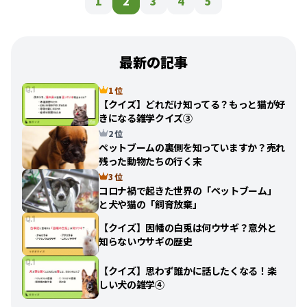
1
2
3
4
5
最新の記事
1 位
【クイズ】どれだけ知ってる？もっと猫が好
きになる雑学クイズ③
2 位
ペットブームの裏側を知っていますか？売れ
残った動物たちの行く末
3 位
コロナ禍で起きた世界の「ペットブーム」
と犬や猫の「飼育放棄」
【クイズ】因幡の白兎は何ウサギ？意外と
知らないウサギの歴史
【クイズ】思わず誰かに話したくなる！楽
しい犬の雑学④