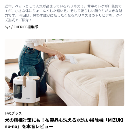
近年、ペットとして人気が高まっているハリネズミ。背中のトゲが印象的で
すが、小さな体にちょこんとした短い足、そして愛らしい顔立ちが大きな魅
力です。 今回は、思わず誰かに話したくなるハリネズミのトリビアを、クイ
ズ形式でご紹介！
Aya
/
CHERIEE編集部
いぬ
グッズ
犬の粗相対策にも！布製品も洗える水洗い掃除機「MIZUKI
nu-no」を本音レビュー