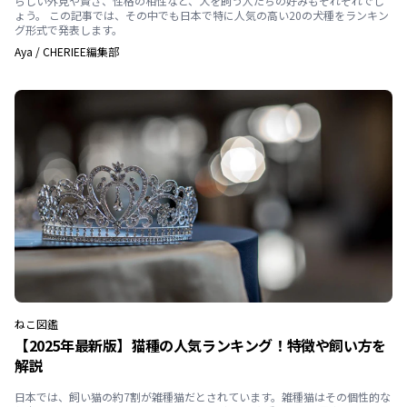
らしい外見や賢さ、性格の相性など、犬を飼う人たちの好みもそれぞれでし
ょう。 この記事では、その中でも日本で特に人気の高い20の犬種をランキン
グ形式で発表します。
Aya
/
CHERIEE編集部
ねこ
図鑑
【2025年最新版】猫種の人気ランキング！特徴や飼い方を
解説
日本では、飼い猫の約7割が雑種猫だとされています。雑種猫はその個性的な