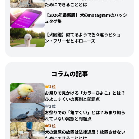
ためにできることとは
【2026年最新版】犬のInstagramのハッシ
ュタグ集
【犬図鑑】似てるようで色々違うビショ
ン・フリーゼとボロニーズ
コラムの記事
1 位
お祭りで見かける「カラーひよこ」とは？
ひよこすくいの裏側と問題点
2 位
お祭りでの「亀すくい」とは？あまり知ら
れていない実態と問題点
3 位
犬の糞尿の放置は法律違反！放置させない
ためにできることとは