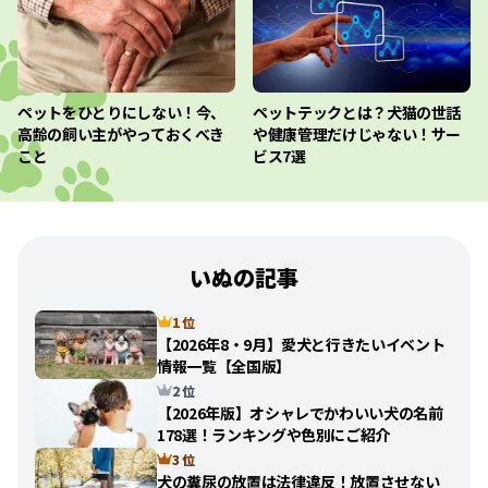
ペットをひとりにしない！今、
ペットテックとは？犬猫の世話
高齢の飼い主がやっておくべき
や健康管理だけじゃない！サー
こと
ビス7選
いぬの記事
1 位
【2026年8・9月】愛犬と行きたいイベント
情報一覧【全国版】
2 位
【2026年版】オシャレでかわいい犬の名前
178選！ランキングや色別にご紹介
3 位
犬の糞尿の放置は法律違反！放置させない