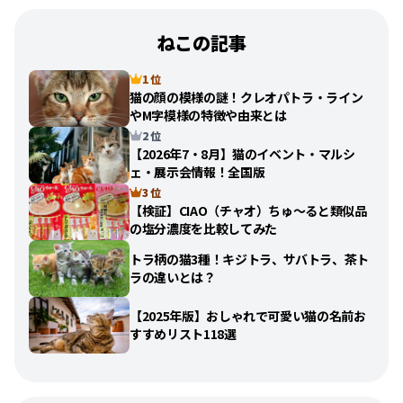
ねこの記事
1 位
猫の顔の模様の謎！クレオパトラ・ライン
やM字模様の特徴や由来とは
2 位
【2026年7・8月】猫のイベント・マルシ
ェ・展示会情報！全国版
3 位
【検証】CIAO（チャオ）ちゅ〜ると類似品
の塩分濃度を比較してみた
トラ柄の猫3種！キジトラ、サバトラ、茶ト
ラの違いとは？
【2025年版】おしゃれで可愛い猫の名前お
すすめリスト118選