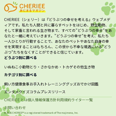
CHERIEE（シェリー）
は『どうぶつの幸せを考える』ウェブメデ
ィアです。私たち人間と共に暮らすペットをはじめ、野生動物、
そして家畜と言われる生き物まで、すべての”
どうぶつの幸せ
”をあ
なたと一緒に考えていきます。”
どうぶつの幸せ
”を考え、私たち
一人ひとりが行動することで、あなたのペットやあなた自身の幸
せを実現することはもちろん、この世から不幸な境遇にいる”どう
ぶつ”たちをなくすことができると信じています。
どうぶつ別に調べる
いぬ
ねこ
小動物
とり・さかな
かめ・トカゲ
その他生き物
カテゴリ別に調べる
飼い方
健康
食事
お手入れ
トレーニング
グッズ
おでかけ
図鑑
エンタメ
クイズ
コラム
プレスリリース
CHERIEE とは
個人情報保護方針
利用規約
ライター一覧
お問い合わせ
©
2026
CHERIEE® is a registered trademark of The
majimena, Inc.