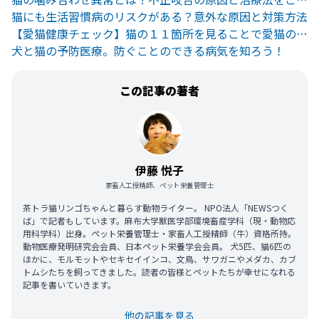
猫にも生活習慣病のリスクがある？意外な原因と対策方法
【愛猫健康チェック】猫の１１箇所を見ることで愛猫の健康状態がわかる
犬と猫の予防医療。防ぐことのできる病気を知ろう！
この記事の著者
伊藤 悦子
家畜人工授精師、ペット栄養管理士
茶トラ猫リンゴちゃんと暮らす動物ライター。 NPO法人「NEWSつく
ば」で記者もしています。麻布大学獣医学部環境畜産学科（現・動物応
用科学科）出身。ペット栄養管理士・家畜人工授精師（牛）資格所持。
動物医療発明研究会会員、日本ペット栄養学会会員。 犬5匹、猫6匹の
ほかに、モルモットやセキセイインコ、文鳥、サワガニやメダカ、カブ
トムシたちを飼ってきました。読者の皆様とペットたちが幸せになれる
記事を書いていきます。
他の記事を見る