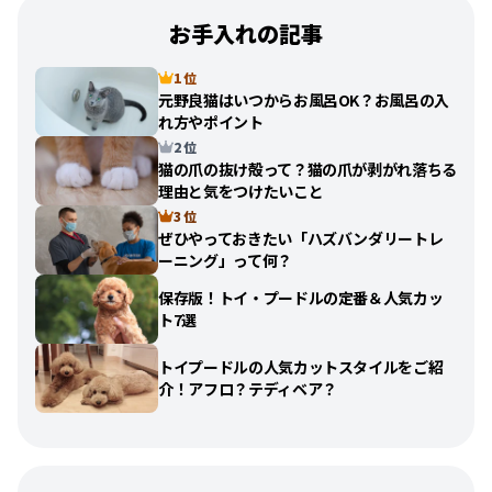
お手入れの記事
1 位
元野良猫はいつからお風呂OK？お風呂の入
れ方やポイント
2 位
猫の爪の抜け殻って？猫の爪が剥がれ落ちる
理由と気をつけたいこと
3 位
ぜひやっておきたい「ハズバンダリートレ
ーニング」って何？
保存版！トイ・プードルの定番＆人気カッ
ト7選
トイプードルの人気カットスタイルをご紹
介！アフロ？テディベア？