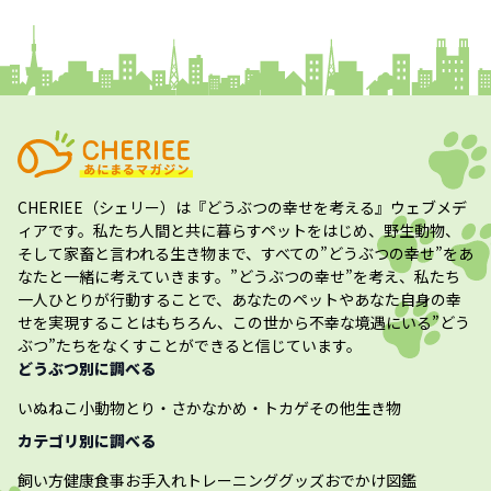
コラム
プレスリリース
CHERIEE（シェリー）
は『どうぶつの幸せを考える』ウェブメデ
ィアです。私たち人間と共に暮らすペットをはじめ、野生動物、
そして家畜と言われる生き物まで、すべての”
どうぶつの幸せ
”をあ
なたと一緒に考えていきます。”
どうぶつの幸せ
”を考え、私たち
一人ひとりが行動することで、あなたのペットやあなた自身の幸
せを実現することはもちろん、この世から不幸な境遇にいる”どう
ぶつ”たちをなくすことができると信じています。
どうぶつ別に調べる
いぬ
ねこ
小動物
とり・さかな
かめ・トカゲ
その他生き物
カテゴリ別に調べる
飼い方
健康
食事
お手入れ
トレーニング
グッズ
おでかけ
図鑑