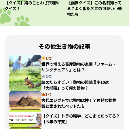
【クイズ】猫のことわざ穴埋め
【画像クイズ】この名前知って
クイズ！
る？よく似た名前の可愛い小動
物たち
その他生き物の記事
1 位
世界で増える畜産動物の楽園「ファーム・
サンクチュアリ」とは？
2 位
読めたらすごい！動物の難読漢字10選｜
「大熊猫」って何の動物？
3 位
古代エジプトでは動物は神！？独特な動物
観と愛されたペットたち
【クイズ】トラの雑学、どこまで知ってる？
【今年の干支】