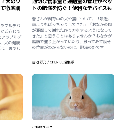
！？犬のウ
適切な食事量と運動量の管理がペッ
いて徹底調
トの肥満を防ぐ！便利なデバイスも
皆さんが飼育中の犬や猫について、「最近、
前よりもぽっちゃりしてきた」「おなかの肉
アラブルデバ
が邪魔して崩れた座り方をするようになって
るかご存じで
きた」と思うことはありませんか？おなかが
ェアラブルデ
脂肪で盛り上がっていたり、触ってみて肋骨
と、犬の健康
の位置がわからないのは、肥満の証です。
「心」までわ
古池 彩乃
/
CHERIEE編集部
小動物
グッズ