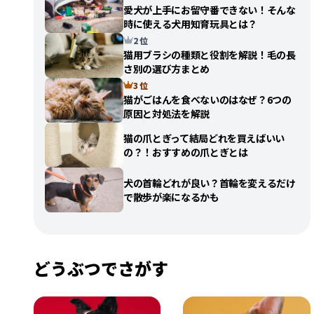
愛犬が上手にお留守番できない！そんな
時に使える犬用知育玩具とは？
2 位
猫用ブラシの種類と役割を解説！毛の長
さ別の選び方まとめ
3 位
猫がごはんを食べないのはなぜ？6つの
原因と対処法を解説
猫の爪とぎって結局どれを買えばいい
の？！おすすめの爪とぎとは
犬の首輪どれが良い？首輪を変えるだけ
で散歩が楽になるかも
どうぶつでさがす