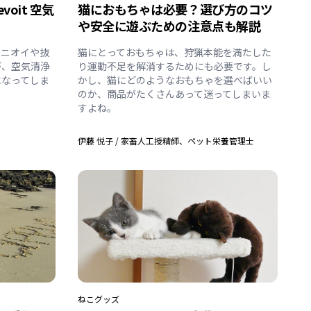
oit 空気
猫におもちゃは必要？選び方のコツ
や安全に遊ぶための注意点も解説
にニオイや抜
猫にとっておもちゃは、狩猟本能を満たした
が、空気清浄
り運動不足を解消するためにも必要です。し
になってしま
かし、猫にどのようなおもちゃを選べばいい
のか、商品がたくさんあって迷ってしまいま
すよね。
伊藤 悦子
/
家畜人工授精師、ペット栄養管理士
ねこ
グッズ