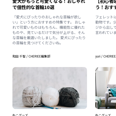
愛犬がもっと可愛くなる！おしゃれ
【初心者
で個性的な首輪10選
う！おす
「愛犬にぴったりのおしゃれな首輪が欲し
フェレット
い」という方におすすめの特集です。 おしゃ
動物です。
れで可愛いものはもちろん、機能性に優れた
ジから出し
ものや、見ているだけで気分が上がる、そん
言われてい
な首輪を厳選いたしました。 愛犬にぴったり
の首輪を見つけてくださいね。
和田 千智
/
CHERIEE編集部
yuri
/
CHERI
ねこ
グッズ
ねこ
グッズ