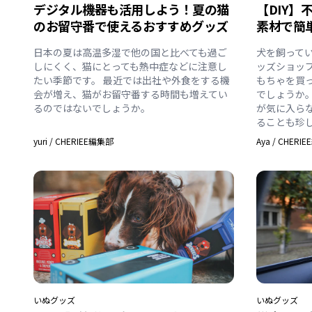
デジタル機器も活用しよう！夏の猫
【DIY】
のお留守番で使えるおすすめグッズ
素材で簡
日本の夏は高温多湿で他の国と比べても過ご
犬を飼って
しにくく、猫にとっても熱中症などに注意し
ッズショッ
たい季節です。 最近では出社や外食をする機
もちゃを買
会が増え、猫がお留守番する時間も増えてい
でしょうか
るのではないでしょうか。
が気に入ら
ることも珍
yuri
/
CHERIEE編集部
Aya
/
CHERI
いぬ
グッズ
いぬ
グッズ