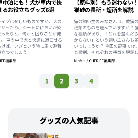
車中泊にも！犬が車内で快
【原料別】もう迷わない！
せるお役立ちグッズ6選
猫砂の長所・短所を解説
ライブは楽しいものですが、犬の
猫の飼い主のみなさんは、愛猫
なかったり、シートににおいが染
種類のものを選んでいますか？ 
まったりと、何かと困りごとが発
な種類があり、「どれを選んだ
す。 車の中で犬と快適に過ごせる
からない」という飼い主さんも
おけば、いざという時に車で避難
いでしょうか？ 今回の記事では
役立つでしょう。
と役割、それぞれの特徴を解説
RIEE編集部
MinMin
/
CHERIEE編集部
1
2
3
4
グッズの人気記事
1 位