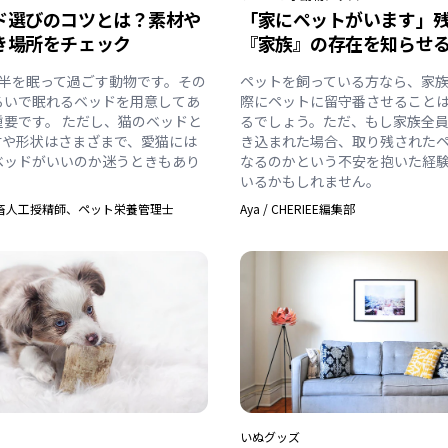
ド選びのコツとは？素材や
「家にペットがいます」
き場所をチェック
『家族』の存在を知らせ
大半を眠って過ごす動物です。その
ペットを飼っている方なら、家
ろいで眠れるベッドを用意してあ
際にペットに留守番させること
重要です。 ただし、猫のベッドと
るでしょう。ただ、もし家族全
材や形状はさまざまで、愛猫には
き込まれた場合、取り残された
ベッドがいいのか迷うときもあり
なるのかという不安を抱いた経
いるかもしれません。
畜人工授精師、ペット栄養管理士
Aya
/
CHERIEE編集部
いぬ
グッズ