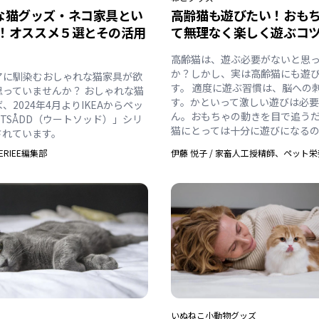
な猫グッズ・ネコ家具とい
高齢猫も遊びたい！おも
A！オススメ５選とその活用
て無理なく楽しく遊ぶコ
高齢猫は、遊ぶ必要がないと思
か？しかし、実は高齢猫にも遊
アに馴染むおしゃれな猫家具が欲
す。 適度に遊ぶ習慣は、脳への
思っていませんか？ おしゃれな猫
す。かといって激しい遊びは必
、2024年4月よりIKEAからペッ
ん。おもちゃの動きを目で追う
TSÅDD（ウートソッド）」シリ
猫にとっては十分に遊びになる
されています。
ERIEE編集部
伊藤 悦子
/
家畜人工授精師、ペット栄
いぬ
ねこ
小動物
グッズ