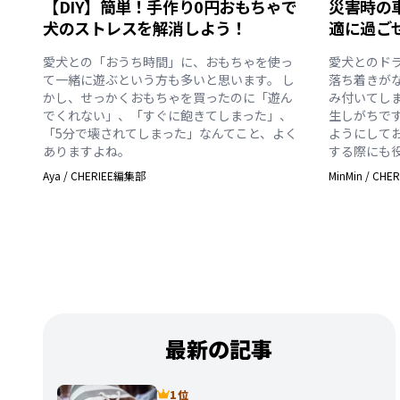
【DIY】簡単！手作り0円おもちゃで
災害時の
犬のストレスを解消しよう！
適に過ご
愛犬との「おうち時間」に、おもちゃを使っ
愛犬とのド
て一緒に遊ぶという方も多いと思います。 し
落ち着きが
かし、せっかくおもちゃを買ったのに「遊ん
み付いてし
でくれない」、「すぐに飽きてしまった」、
生しがちで
「5分で壊されてしまった」なんてこと、よく
ようにして
ありますよね。
する際にも
Aya
/
CHERIEE編集部
MinMin
/
CHE
最新の記事
1 位