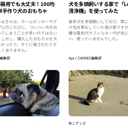
不器用でも大丈夫！100均
犬を多頭飼いする家で「Lev
単手作り犬のおもちゃ
清浄機」を使ってみた
いる方々は、ホームセンターやグ
長年犬を多頭飼いしており、常
プに行くたびに、ついつい犬のお
け毛対策をしていた我が家です
ってしまうことが多いのではない
機は電気代やフィルター代が気
。しかし、購入したおもちゃを犬
い、使っていませんでした。
なかったり、すぐに壊されたりす
しくありません。
EE編集部
Aya
/
CHERIEE編集部
ねこ
グッズ