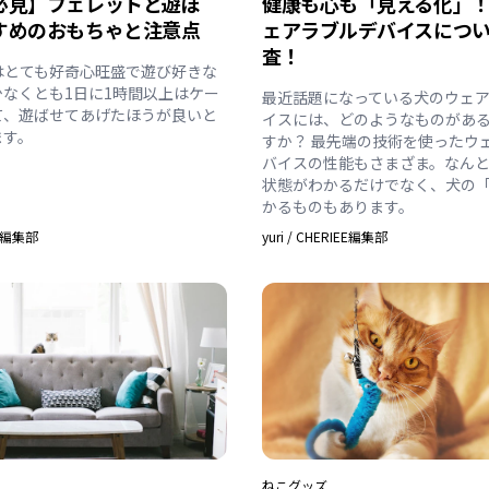
必見】フェレットと遊ぼ
健康も心も「見える化」
すめのおもちゃと注意点
ェアラブルデバイスにつ
査！
はとても好奇心旺盛で遊び好きな
少なくとも1日に1時間以上はケー
最近話題になっている犬のウェ
て、遊ばせてあげたほうが良いと
イスには、どのようなものがあ
ます。
すか？ 最先端の技術を使ったウ
バイスの性能もさまざま。なん
状態がわかるだけでなく、犬の
かるものもあります。
EE編集部
yuri
/
CHERIEE編集部
ねこ
グッズ