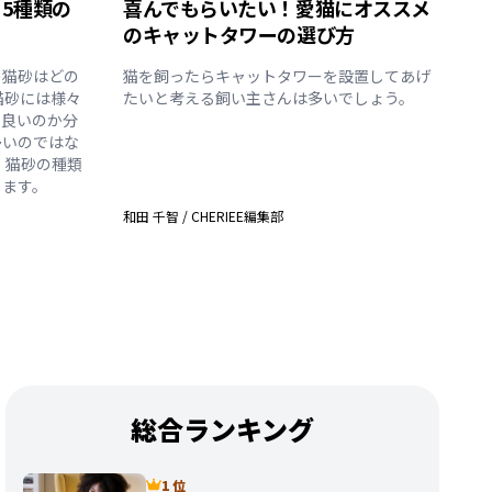
5種類の
喜んでもらいたい！愛猫にオススメ
のキャットタワーの選び方
の猫砂はどの
猫を飼ったらキャットタワーを設置してあげ
猫砂には様々
たいと考える飼い主さんは多いでしょう。
ら良いのか分
多いのではな
、猫砂の種類
します。
和田 千智
/
CHERIEE編集部
総合ランキング
1 位