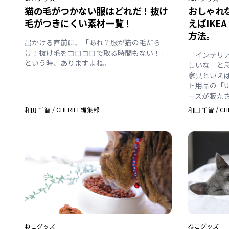
猫の毛がつかない服はどれだ！抜け
おしゃれ
毛がつきにくい素材一覧！
えばIKE
方法。
出かける直前に、「あれ？服が猫の毛だら
け！抜け毛をコロコロで取る時間もない！」
「インテリ
という時、ありますよね。
しいな」と
家具といえば
ト用品の「U
ーズが販売
和田 千智
/
CHERIEE編集部
和田 千智
/
CH
ねこ
グッズ
ねこ
グッズ