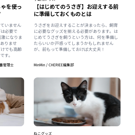
ちゃを使っ
【はじめてのうさぎ】お迎えする前
ツ
に準備しておくものとは
っていません
うさぎをお迎えすることが決まったら、飼育
びは必要で
に必要なグッズを揃える必要があります。は
刺激になりま
じめてうさぎを飼うという方は、何を準備し
要ありませ
たらいいか戸惑ってしまうかもしれません
だけでも高齢
が、前もって準備しておけば大丈夫！
のです。
養管理士
MinMin
/
CHERIEE編集部
ねこ
グッズ