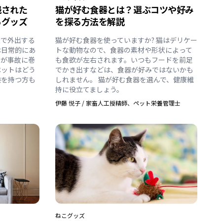
残された
猫が好む食器とは？選ぶコツや好み
るグッズ
を探る方法を解説
族で外出する
猫が好む食器を使っていますか? 猫はデリケー
は日常的にあ
トな動物なので、食器の素材や形状によって
員が事故に巻
も食欲が左右されます。いつもフードを前足
ペットはどう
でかき出すなどは、食器が好みではないかも
験を持つ方も
しれません。 猫が好む食器を選んで、健康維
持に役立てましょう。
伊藤 悦子
/
家畜人工授精師、ペット栄養管理士
ねこ
グッズ