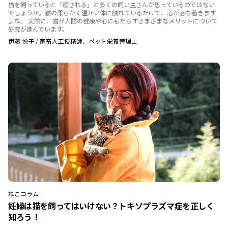
猫を飼っていると「癒される」と多くの飼い主さんが思っているのではない
でしょうか。猫の柔らかく温かい体に触れているだけで、心が落ち着きます
よね。 実際に、猫が人間の健康や心にもたらすさまざまなメリットについて
研究が進んでいます。
伊藤 悦子
/
家畜人工授精師、ペット栄養管理士
ねこ
コラム
妊婦は猫を飼ってはいけない？トキソプラズマ症を正しく
知ろう！