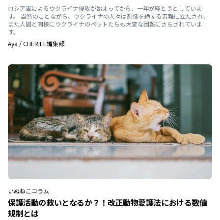
ロシア軍によるウクライナ侵攻が始まってから、一年が経とうとしていま
す。 当然のことながら、ウクライナの人々は想像を絶する苦難に立たされ、
また人間と同様にウクライナのペットたちも大変な困難にさらされていま
す。
Aya
/
CHERIEE編集部
いぬ
ねこ
コラム
保護活動の救いとなるか？！改正動物愛護法における数値
規制とは