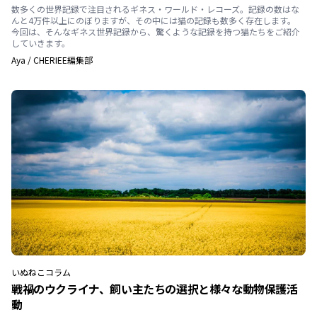
数多くの世界記録で注目されるギネス・ワールド・レコーズ。記録の数はな
んと4万件以上にのぼりますが、その中には猫の記録も数多く存在します。
今回は、そんなギネス世界記録から、驚くような記録を持つ猫たちをご紹介
していきます。
Aya
/
CHERIEE編集部
いぬ
ねこ
コラム
戦禍のウクライナ、飼い主たちの選択と様々な動物保護活
動