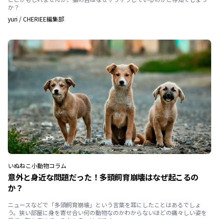
か？
yuri
/
CHERIEE編集部
いぬ
ねこ
小動物
コラム
意外と身近な問題だった！多頭飼育崩壊はなぜ起こるの
か？
ニュースなどで「多頭飼育崩壊」という言葉を耳にしたことはあるでしょ
う。狭い部屋に身を寄せ合い何の動物なのかわからないほどの痛々しい姿を