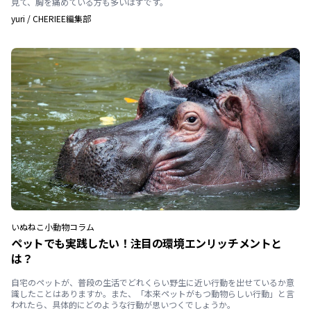
見て、胸を痛めている方も多いはずです。
yuri
/
CHERIEE編集部
いぬ
ねこ
小動物
コラム
ペットでも実践したい！注目の環境エンリッチメントと
は？
自宅のペットが、普段の生活でどれくらい野生に近い行動を出せているか意
識したことはありますか。また、「本来ペットがもつ動物らしい行動」と言
われたら、具体的にどのような行動が思いつくでしょうか。