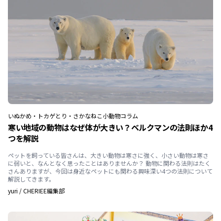
いぬ
かめ・トカゲ
とり・さかな
ねこ
小動物
コラム
寒い地域の動物はなぜ体が大きい？ベルクマンの法則ほか4
つを解説
ペットを飼っている皆さんは、大きい動物は寒さに強く、小さい動物は寒さ
に弱いと、なんとなく思ったことはありませんか？ 動物に関わる法則はたく
さんありますが、今回は身近なペットにも関わる興味深い4つの法則について
解説してきます。
yuri
/
CHERIEE編集部