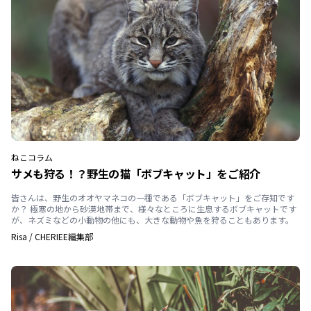
ねこ
コラム
サメも狩る！？野生の猫「ボブキャット」をご紹介
皆さんは、野生のオオヤマネコの一種である「ボブキャット」をご存知です
か？ 極寒の地から砂漠地帯まで、様々なところに生息するボブキャットです
が、ネズミなどの小動物の他にも、大きな動物や魚を狩ることもあります。
Risa
/
CHERIEE編集部