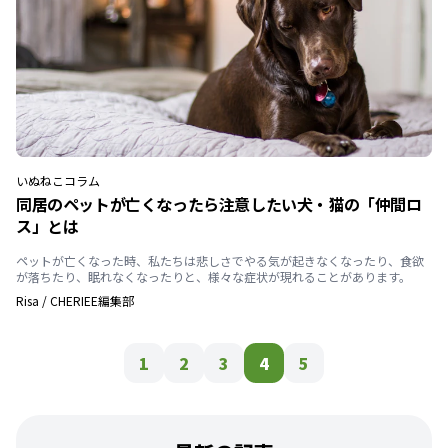
いぬ
ねこ
コラム
同居のペットが亡くなったら注意したい犬・猫の「仲間ロ
ス」とは
ペットが亡くなった時、私たちは悲しさでやる気が起きなくなったり、食欲
が落ちたり、眠れなくなったりと、様々な症状が現れることがあります。
Risa
/
CHERIEE編集部
1
2
3
4
5