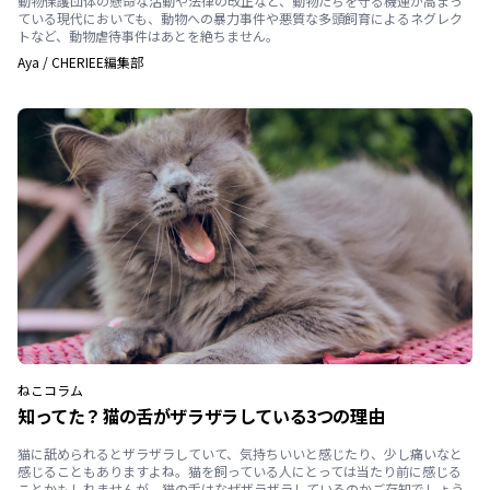
動物保護団体の懸命な活動や法律の改正など、動物たちを守る機運が高まっ
ている現代においても、動物への暴力事件や悪質な多頭飼育によるネグレク
トなど、動物虐待事件はあとを絶ちません。
Aya
/
CHERIEE編集部
ねこ
コラム
知ってた？猫の舌がザラザラしている3つの理由
猫に舐められるとザラザラしていて、気持ちいいと感じたり、少し痛いなと
感じることもありますよね。猫を飼っている人にとっては当たり前に感じる
ことかもしれませんが、猫の舌はなぜザラザラしているのかご存知でしょう