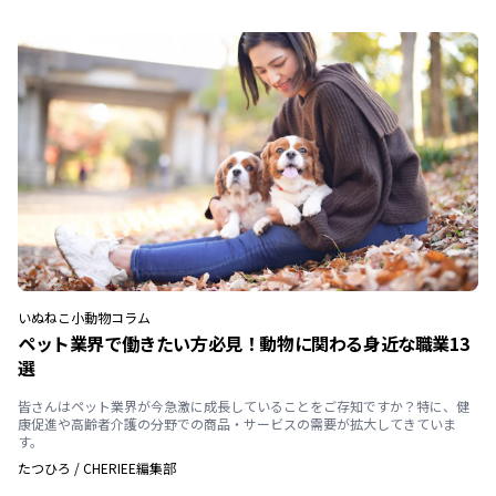
いぬ
ねこ
小動物
コラム
ペット業界で働きたい方必見！動物に関わる身近な職業13
選
皆さんはペット業界が今急激に成長していることをご存知ですか？特に、健
康促進や高齢者介護の分野での商品・サービスの需要が拡大してきていま
す。
たつひろ
/
CHERIEE編集部