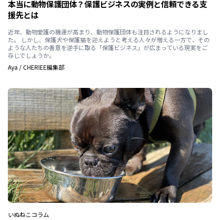
本当に動物保護団体？保護ビジネスの実例と信頼できる支
援先とは
近年、動物愛護の機運が高まり、動物保護団体も注目されるようになりまし
た。 しかし、保護犬や保護猫を迎えようと考える人々が増える一方で、その
ような人たちの善意を逆手に取る「保護ビジネス」が広まっている現実をご
存じでしょうか。
Aya
/
CHERIEE編集部
いぬ
ねこ
コラム