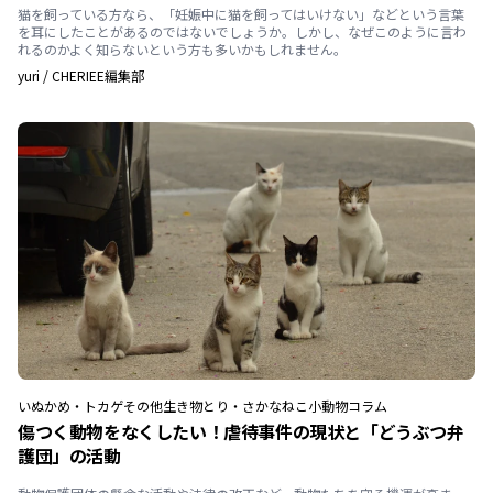
猫を飼っている方なら、「妊娠中に猫を飼ってはいけない」などという言葉
を耳にしたことがあるのではないでしょうか。しかし、なぜこのように言わ
れるのかよく知らないという方も多いかもしれません。
yuri
/
CHERIEE編集部
いぬ
かめ・トカゲ
その他生き物
とり・さかな
ねこ
小動物
コラム
傷つく動物をなくしたい！虐待事件の現状と「どうぶつ弁
護団」の活動