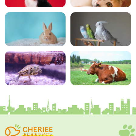
いぬ
ねこ
小動物
とり・さかな
かめ・トカゲ
その他生き物