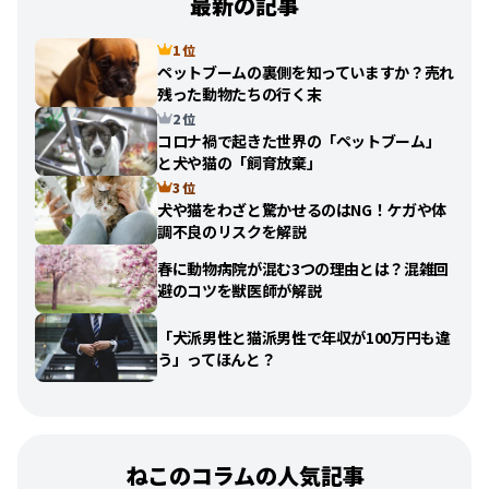
最新の記事
1 位
ペットブームの裏側を知っていますか？売れ
残った動物たちの行く末
2 位
コロナ禍で起きた世界の「ペットブーム」
と犬や猫の「飼育放棄」
3 位
犬や猫をわざと驚かせるのはNG！ケガや体
調不良のリスクを解説
春に動物病院が混む3つの理由とは？混雑回
避のコツを獣医師が解説
「犬派男性と猫派男性で年収が100万円も違
う」ってほんと？
ねこのコラムの人気記事