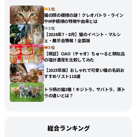
1 位
猫の顔の模様の謎！クレオパトラ・ライン
やM字模様の特徴や由来とは
2 位
【2026年7・8月】猫のイベント・マルシ
ェ・展示会情報！全国版
3 位
【検証】CIAO（チャオ）ちゅ〜ると類似品
の塩分濃度を比較してみた
【2025年版】おしゃれで可愛い猫の名前お
すすめリスト118選
トラ柄の猫3種！キジトラ、サバトラ、茶ト
ラの違いとは？
総合ランキング