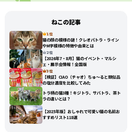
ねこの記事
1 位
猫の顔の模様の謎！クレオパトラ・ライン
やM字模様の特徴や由来とは
2 位
【2026年7・8月】猫のイベント・マルシ
ェ・展示会情報！全国版
3 位
【検証】CIAO（チャオ）ちゅ〜ると類似品
の塩分濃度を比較してみた
トラ柄の猫3種！キジトラ、サバトラ、茶ト
ラの違いとは？
【2025年版】おしゃれで可愛い猫の名前お
すすめリスト118選