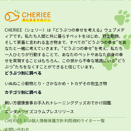
CHERIEE（シェリー）
は『どうぶつの幸せを考える』ウェブメデ
ィアです。私たち人間と共に暮らすペットをはじめ、野生動物、
そして家畜と言われる生き物まで、すべての”
どうぶつの幸せ
”をあ
なたと一緒に考えていきます。”
どうぶつの幸せ
”を考え、私たち
一人ひとりが行動することで、あなたのペットやあなた自身の幸
せを実現することはもちろん、この世から不幸な境遇にいる”どう
ぶつ”たちをなくすことができると信じています。
どうぶつ別に調べる
いぬ
ねこ
小動物
とり・さかな
かめ・トカゲ
その他生き物
カテゴリ別に調べる
飼い方
健康
食事
お手入れ
トレーニング
グッズ
おでかけ
図鑑
エンタメ
クイズ
コラム
プレスリリース
CHERIEE とは
個人情報保護方針
利用規約
ライター一覧
お問い合わせ