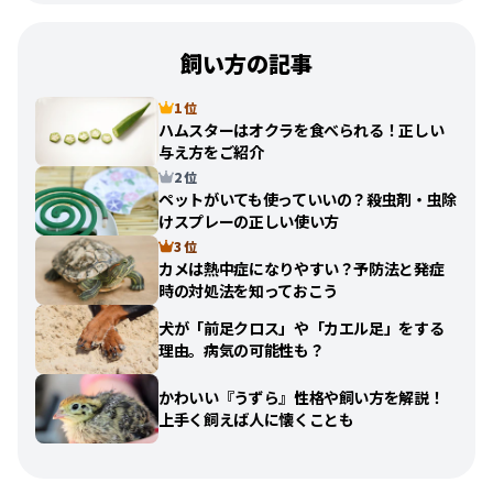
飼い方の記事
1 位
ハムスターはオクラを食べられる！正しい
与え方をご紹介
2 位
ペットがいても使っていいの？殺虫剤・虫除
けスプレーの正しい使い方
3 位
カメは熱中症になりやすい？予防法と発症
時の対処法を知っておこう
犬が「前足クロス」や「カエル足」をする
理由。病気の可能性も？
かわいい『うずら』性格や飼い方を解説！
上手く飼えば人に懐くことも