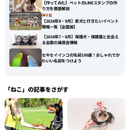
【作ってみた】ペットのLINEスタンプの作
り方を徹底解説
3 位
【2026年8・9月】愛犬と行きたいイベント
情報一覧【全国版】
【2026年7・8月】保護犬・保護猫と出会え
る全国の譲渡会情報
セキセイインコの名前100選！おしゃれでか
わいい名前をつけよう
「
ねこ
」の記事をさがす