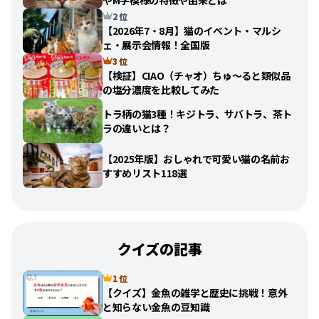
2 位
【2026年7・8月】猫のイベント・マルシ
ェ・展示会情報！全国版
3 位
【検証】CIAO（チャオ）ちゅ〜ると類似品
の塩分濃度を比較してみた
トラ柄の猫3種！キジトラ、サバトラ、茶ト
ラの違いとは？
【2025年版】おしゃれで可愛い猫の名前お
すすめリスト118選
クイズの記事
1 位
【クイズ】金魚の雑学と歴史に挑戦！意外
と知らない金魚の豆知識