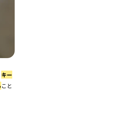
、
キー
る
こと
。