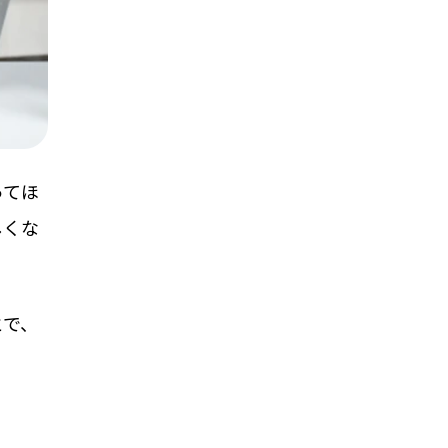
ってほ
しくな
とで、