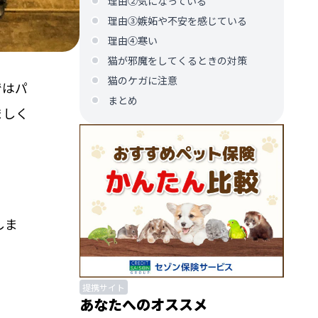
理由②気になっている
理由③嫉妬や不安を感じている
理由④寒い
猫が邪魔をしてくるときの対策
猫のケガに注意
ではパ
まとめ
ましく
しま
提携サイト
あなたへのオススメ